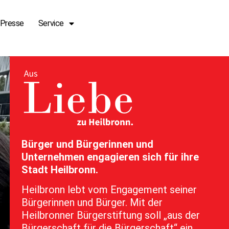
Presse
Service
Jetzt Spenden
Bürger und Bürgerinnen und
Unternehmen engagieren sich für ihre
Stadt
Heilbronn.
Heilbronn lebt vom Engagement seiner
Bürgerinnen und Bürger. Mit der
Heilbronner Bürgerstiftung soll „aus der
Bürgerschaft für die Bürgerschaft“ ein