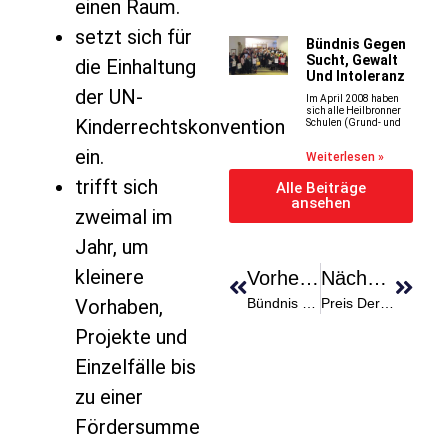
einen Raum.
setzt sich für
Bündnis Gegen
Sucht, Gewalt
die Einhaltung
Und Intoleranz
der UN-
Im April 2008 haben
sich alle Heilbronner
Kinderrechtskonvention
Schulen (Grund- und
ein.
Weiterlesen »
trifft sich
Alle Beiträge
ansehen
zweimal im
Jahr, um
kleinere
Vorheriger
Nächster
Vorhaben,
Bündnis Gegen Sucht, Gewalt Und Intoleranz
Preis Der Heilbronner Bürgerstiftung
Projekte und
Einzelfälle bis
zu einer
Fördersumme