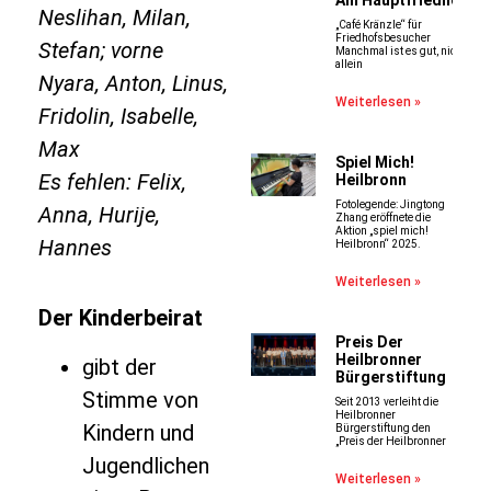
Am Hauptfriedhof
Neslihan, Milan,
„Café Kränzle“ für
Friedhofsbesucher
Stefan; vorne
Manchmal ist es gut, nicht
allein
Nyara, Anton, Linus,
Weiterlesen »
Fridolin, Isabelle,
Max
Spiel Mich!
Es fehlen: Felix,
Heilbronn
Fotolegende: Jingtong
Anna, Hurije,
Zhang eröffnete die
Aktion „spiel mich!
Hannes
Heilbronn“ 2025.
Weiterlesen »
Der Kinderbeirat
Preis Der
Heilbronner
gibt der
Bürgerstiftung
Stimme von
Seit 2013 verleiht die
Heilbronner
Kindern und
Bürgerstiftung den
„Preis der Heilbronner
Jugendlichen
Weiterlesen »