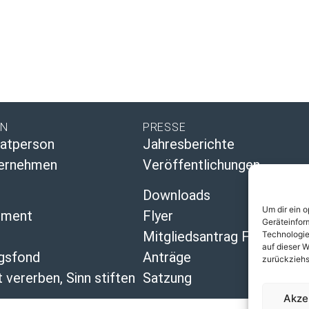
EN
PRESSE
vatperson
Jahresberichte
ternehmen
Veröffentlichungen
Downloads
Um dir ein 
ement
Flyer
Geräteinfor
Mitgliedsantrag Freundeskr
Technologie
auf dieser W
ngsfond
Anträge
zurückziehs
 vererben, Sinn stiften
Satzung
Akze