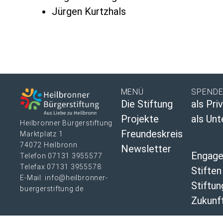
Jürgen Kurtzhals
MENÜ
SPEND
Die Stiftung
als Pri
Projekte
als Un
Heilbronner Bürgerstiftung
Freundeskreis
Marktplatz 1
74072 Heilbronn
Newsletter
Engag
Telefon 07131 3955577
Telefax 07131 3955578
Stiften
E-Mail: info@heilbronner-
Stiftu
buergerstiftung.de
Zukunft