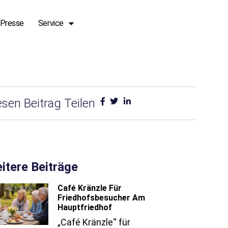
Presse
Service
Jetzt Spenden
esen Beitrag Teilen
itere Beiträge
Café Kränzle Für
Friedhofsbesucher Am
Hauptfriedhof
„Café Kränzle“ für