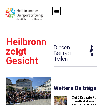
Jetzt
Spenden
Heilbronn
Diesen
zeigt
Beitrag
Gesicht
Teilen
Weitere Beiträge
Café Kränzle Für
Friedhofsbesucher