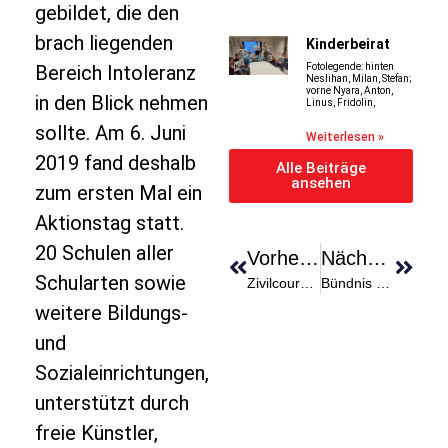
gebildet, die den
brach liegenden
Kinderbeirat
Bereich Intoleranz
Fotolegende: hinten
Neslihan, Milan, Stefan;
vorne Nyara, Anton,
in den Blick nehmen
Linus, Fridolin,
sollte. Am 6. Juni
Weiterlesen »
2019 fand deshalb
Alle Beiträge
ansehen
zum ersten Mal ein
Aktionstag statt.
20 Schulen aller
Vorheriger
Nächster
Schularten sowie
Zivilcouragepreis
Bündnis Gegen Sucht, Gewalt Und Intoleranz
weitere Bildungs-
und
Sozialeinrichtungen,
unterstützt durch
freie Künstler,