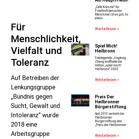
Am Hauptfriedhof
„Café Kränzle“ für
Friedhofsbesucher
Manchmal ist es gut, nicht
allein
Für
Weiterlesen »
Menschlichkeit,
Spiel Mich!
Vielfalt und
Heilbronn
Fotolegende: Jingtong
Toleranz
Zhang eröffnete die
Aktion „spiel mich!
Heilbronn“ 2025.
Auf Betreiben der
Weiterlesen »
Lenkungsgruppe
„Bündnis gegen
Preis Der
Heilbronner
Sucht, Gewalt und
Bürgerstiftung
Intoleranz“ wurde
Seit 2013 verleiht die
Heilbronner
Bürgerstiftung den
2018 eine
„Preis der Heilbronner
Arbeitsgruppe
Weiterlesen »