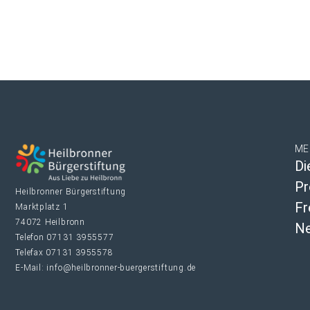
ME
Di
Pr
Heilbronner Bürgerstiftung
Fr
Marktplatz 1
74072 Heilbronn
Ne
Telefon 07131 3955577
Telefax 07131 3955578
E-Mail: info@heilbronner-buergerstiftung.de